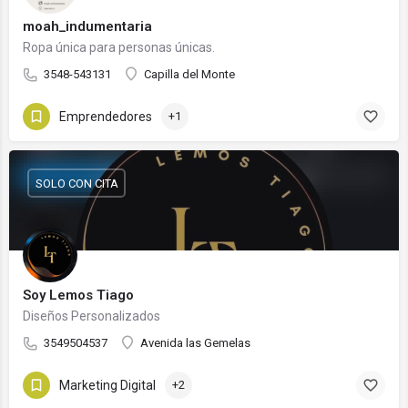
moah_indumentaria
Ropa única para personas únicas.
3548-543131
Capilla del Monte
Emprendedores
+1
SOLO CON CITA
Soy Lemos Tiago
Diseños Personalizados
3549504537
Avenida las Gemelas
Marketing Digital
+2