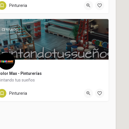
354869194
Bartolomé Mitre 507
Pintureria
CERRADO
olor Max - Pinturerías
intando tus sueños
+54 3548 56-2662
Hipólito Yrigoyen 195
Pintureria