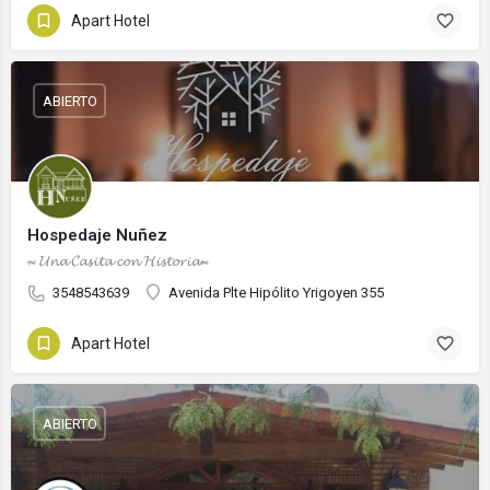
Apart Hotel
ABIERTO
Hospedaje Nuñez
𝆗 𝓤𝓷𝓪 𝓒𝓪𝓼𝓲𝓽𝓪 𝓬𝓸𝓷 𝓗𝓲𝓼𝓽𝓸𝓻𝓲𝓪𝆗
3548543639
Avenida Plte Hipólito Yrigoyen 355
Apart Hotel
ABIERTO