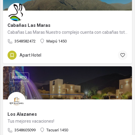
Cabañas Las Maras
Cabañas Las Maras Nuestro complejo cuenta con cabañas totalmente equipadas, Todas con vista al cerro para…
3548582472
Maipú 1450
Apart Hotel
ABIERTO
Los Alazanes
Tus mejores vacaciones!
3548605099
Tacuarí 1450