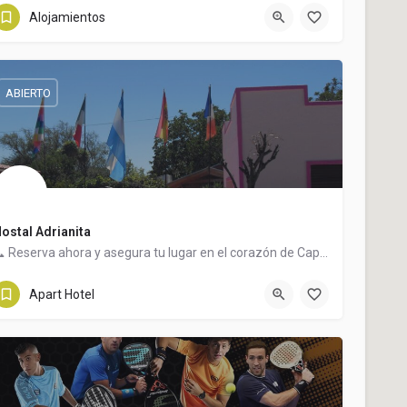
3548482526
Varaona
Alojamientos
ABIERTO
ostal Adrianita
📞 Reserva ahora y asegura tu lugar en el corazón de Capilla del Monte.
3548585627
Apart Hotel