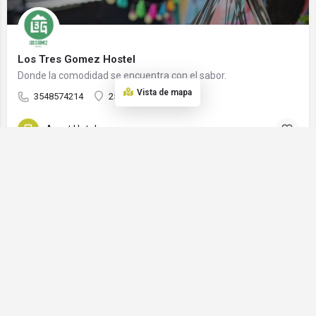
Los Tres Gomez Hostel
Donde la comodidad se encuentra con el sabor.
Vista de mapa
3548574214
25 de Mayo 452
Apart Hotel
ABIERTO
YPF - ESTACION DEL CERRO
Somos mucho más que una estación de Servicio
Ruta Nacional 38 82