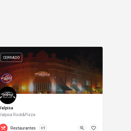
CERRADO
Valpisa
Valpisa Rock&Pizza
+54 3548 48-2612
Diagonal Buenos Aires 102
Restaurantes
+1