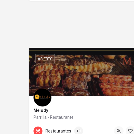
ABIERTO
Melody
Parrilla - Restaurante
+54 3548 48-3060
Diagonal Buenos Aires 172
Restaurantes
+1