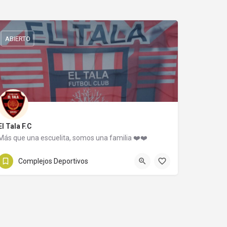
ABIERTO
El Tala F.C
Más que una escuelita, somos una familia ❤️❤️
3548549188
Capilla del Monte
Complejos Deportivos