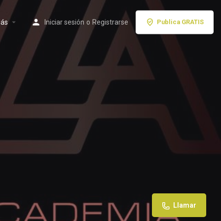
ás
Iniciar sesión
o
Registrarse
Publica GRATIS
Llamar