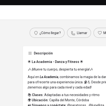
¿Cómo llegar?
Llamar
M
Descripción
🌟
La Academia - Danza y Fitness
🌟
🎶 ¡Mueve tu cuerpo, despierta tu energía!🎶
Aquí en
La Academia
, combinamos la magia de la danz
para ofrecerte una experiencia única. 🩰💪 Desde pri
¡tenemos algo para cada nivel y cada edad!
📚
Clases:
Adaptadas a tus necesidades y ritmo
🌍
Ubicación:
Capilla del Monte, Córdoba
📲
Síguenos y conéctate:
@naratorres_
@lupelliza