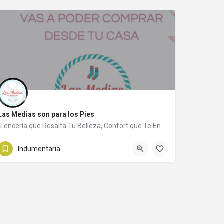
Las Medias son para los Pies
"Lencería que Resalta Tu Belleza, Confort que Te Enamora"
11 5561-8360
Diagonal Buenos Aires 103
Indumentaria