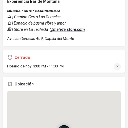
Experiencia Bar de Montaña
ᴍᴜꜱɪᴄᴀ • ᴀʀᴛᴇ • ɢᴀꜱᴛʀᴏɴᴏᴍɪᴀ
⛰️
| Camino Cerro Las Gemelas
🔮 | Espacio de buena vibra y amor
🛍️ | Store en La Techada
@maleza.store.cdm
Av. Las Gemelas 409, Capilla del Monte
Cerrado
Horario de hoy:
3:00 PM - 11:00 PM
Ubicación