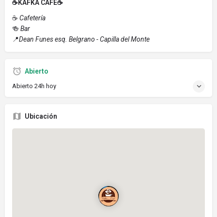
☕️KAFKA CAFÉ☕️
☕️
Cafetería
🍻
Bar
📍
Dean Funes esq. Belgrano - Capilla del Monte
Abierto
Abierto 24h hoy
Ubicación