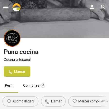
Puna cocina
Cocina artesanal
Llamar
Perfil
Opiniones
0
¿Cómo llegar?
Llamar
Marcar como Favori