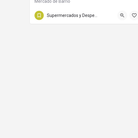
Mercado de Barrio
3548568625
Pueyrredón 699
Supermercados y Despensas