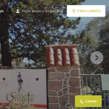
ás
Iniciar sesión
o
Registrarse
Publica GRATIS
Llamar