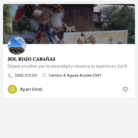
𝐒𝐎𝐋 𝐑𝐎𝐉𝐎 𝐂𝐀𝐁𝐀Ñ𝐀𝐒
Déjate envolver por la serenidad y renueva tu espíritu en Sol Rojo Cabañas.
2302-512101
Camino A Aguas Azules 2947
Apart Hotel